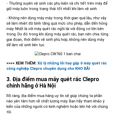
- Thường xuyên vệ sinh các phụ kiện và chi tiết trên máy để
giữ máy luôn trong trạng thái tốt nhất khi làm vệ sinh.
- Không nên dùng máy máy trong thời gian quá lâu, như vậy
sẽ làm nhiệt độ bình tăng quá mức cho phép, dẫn đến hỏng
máy. Nhất là với máy quét rác ngồi lái với động cơ lớn bên
trong. Do đó trong khi dùng máy quét rác, bạn nên chia từng
giai đoạn, thời điểm vệ sinh phù hợp, không nên dùng máy
để làm vệ sinh liên tục.
>>>> XEM THÊM:
Xử lý những lỗi hay gặp ở máy quét rác
công nghiệp Clepro chuyên dụng cho KHO BÃI
3
. Địa điể
m mua máy quét rác Clepro
chính hãng
ở
Hà N
ộ
i
Rõ ràng, địa điểm mua hàng uy tín sẽ giúp chúng ta phần
nào yên tâm hơn về chất lượng máy. Bạn hãy tham khảo ý
kiến của những người có kinh nghiệm hoặc liên hệ với chúng
tôi.