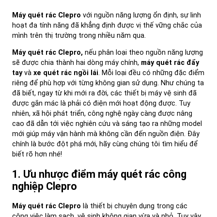
Máy quét rác Clepro
với nguồn năng lượng ổn định, sự linh
hoạt đa tính năng đã khẳng định được vị thế vững chắc của
mình trên thị trường trong nhiều năm qua.
Máy quét rác Clepro,
nếu phân loại theo nguồn năng lượng
sẽ được chia thành hai dòng máy chính,
máy quét rác đ
ẩ
y
tay
và
xe quét rác ng
ồ
i lái
. Mỗi loại đều có những đặc điểm
riêng để phù hợp với từng không gian sử dụng. Như chúng ta
đã biết, ngay từ khi mới ra đời, các thiết bị máy vệ sinh đã
được gắn mác là phải có điện mới hoạt động được. Tuy
nhiên, xã hội phát triển, công nghệ ngày càng được nâng
cao đã dẫn tới việc nghiên cứu và sáng tạo ra những model
mới giúp máy vận hành mà không cần đến nguồn điện. Đây
chính là bước đột phá mới, hãy cùng chúng tôi tìm hiểu để
biết rõ hơn nhé!
1. Ưu
như
ợ
c
điể
m máy quét rác công
nghi
ệ
p Clepro
Máy quét rác Clepro
là thiết bị chuyên dụng trong các
công việc làm sạch, vệ sinh không gian vừa và nhỏ. Tuy vậy,