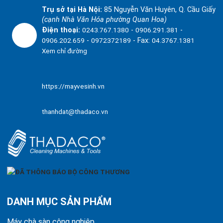
Trụ sở tại Hà Nội:
85 Nguyễn Văn Huyên, Q. Cầu Giấy
(cạnh Nhà Văn Hóa phường Quan Hoa)
Điện thoại:
0243.767.1380
-
0906.291.381
-
0906.202.659
-
0972372189
- Fax:
04.3767.1381
Xem chỉ đường
https://mayvesinh.vn
thanhdat@thadaco.vn
DANH MỤC SẢN PHẨM
Máy chà sàn công nghiệp