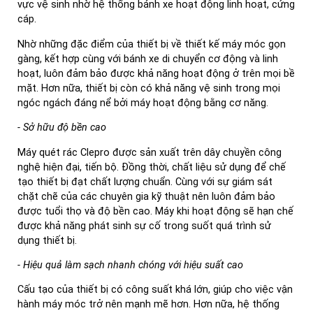
vực vệ sinh nhờ hệ thống bánh xe hoạt động linh hoạt, cứng
cáp.
Nhờ những đặc điểm của thiết bị về thiết kế máy móc gọn
gàng, kết hợp cùng với bánh xe di chuyển cơ động và linh
hoạt, luôn đảm bảo được khả năng hoạt động ở trên mọi bề
mặt. Hơn nữa, thiết bị còn có khả năng vệ sinh trong mọi
ngóc ngách đáng nể bởi máy hoạt động bằng cơ năng.
- S
ở
h
ữ
u đ
ộ
b
ề
n
cao
Máy quét rác Clepro được sản xuất trên dây chuyền công
nghệ hiện đại, tiến bộ. Đồng thời, chất liệu sử dụng để chế
tạo thiết bị đạt chất lượng chuẩn. Cùng với sự giám sát
chặt chẽ của các chuyên gia kỹ thuật nên luôn đảm bảo
được tuổi thọ và độ bền cao. Máy khi hoạt động sẽ hạn chế
được khả năng phát sinh sự cố trong suốt quá trình sử
dụng thiết bị.
- Hi
ệu quả l
àm s
ạch nhanh ch
óng v
ới hiệu suất cao
Cấu tạo của thiết bị có công suất khá lớn, giúp cho việc vận
hành máy móc trở nên mạnh mẽ hơn. Hơn nữa, hệ thống