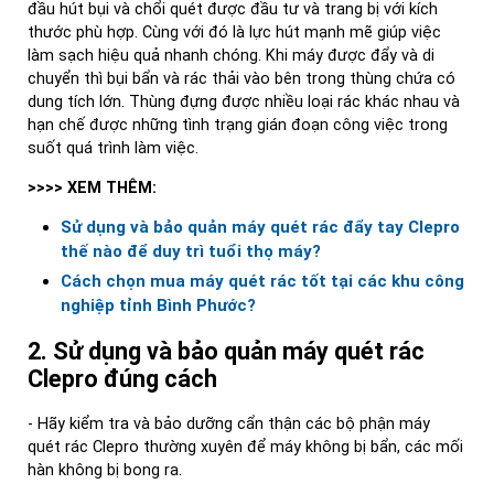
đầu hút bụi và chổi quét được đầu tư và trang bị với kích
thước phù hợp. Cùng với đó là lực hút mạnh mẽ giúp việc
làm sạch hiệu quả nhanh chóng. Khi máy được đẩy và di
chuyển thì bụi bẩn và rác thải vào bên trong thùng chứa có
dung tích lớn. Thùng đựng được nhiều loại rác khác nhau và
hạn chế được những tình trạng gián đoạn công việc trong
suốt quá trình làm việc.
>>>> XEM THÊM:
Sử dụng và bảo quản máy quét rác đẩy tay Clepro
thế nào để duy trì tuổi thọ máy?
Cách chọn mua máy quét rác tốt tại các khu công
nghiệp tỉnh Bình Phước?
2. S
ử
d
ụ
ng và b
ả
o qu
ả
n máy quét rác
Clepro
đ
úng cách
- Hãy kiểm tra và bảo dưỡng cẩn thận các bộ phận máy
quét rác Clepro thường xuyên để máy không bị bẩn, các mối
hàn không bị bong ra.