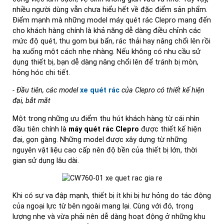
nhiều người dùng vẫn chưa hiểu hết về đặc điểm sản phẩm.
Điểm mạnh mà những model máy quét rác Clepro mang đến
cho khách hàng chính là khả năng dễ dàng điều chỉnh các
mức độ quét, thu gom bụi bẩn, rác thải hay nâng chổi lên rồi
hạ xuống một cách nhẹ nhàng. Nếu không có nhu cầu sử
dụng thiết bị, bạn dễ dàng nâng chổi lên để tránh bị mòn,
hỏng hóc chi tiết.
- Đ
ầu tiên, các model
xe quét rác
củ
a Clepro có thi
ết kế hiện
đại, bắt mắt
Một trong những ưu điểm thu hút khách hàng từ cái nhìn
đầu tiên chính là
máy quét rác Clepro
được thiết kế hiện
đại, gọn gàng. Những model được xây dựng từ những
nguyên vật liệu cao cấp nên độ bền của thiết bị lớn, thời
gian sử dụng lâu dài.
Khi có sự va đập mạnh, thiết bị ít khi bị hư hỏng do tác động
của ngoại lực từ bên ngoài mang lại. Cùng với đó, trọng
lượng nhẹ và vừa phải nên dễ dàng hoạt động ở những khu