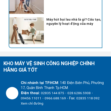
Máy hút bụi lau nhà là gì? Cấu tạo,
nguyên lý hoạt động của máy
KHO MÁY VỆ SINH CÔNG NGHIỆP CHÍNH
HÃNG GIÁ TỐT
Chi nhánh tại TP.HCM
:
140 Điện Biên Phủ, Phường
17, Quận Bình Thạnh Tp.HCM.
Điện thoại:
02835 144 875
-
028.6286.5908
-
09456.11011
-
0966.688.169
- Fax:
02835 118 092
Xem chỉ đường