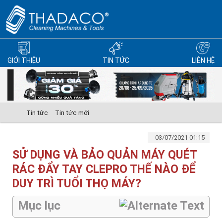
GIỚI THIỆU
TIN TỨC
LIÊN HỆ
Tin tức
Tin tức mới
03/07/2021 01:15
SỬ DỤNG VÀ BẢO QUẢN MÁY QUÉT
RÁC ĐẨY TAY CLEPRO THẾ NÀO ĐỂ
DUY TRÌ TUỔI THỌ MÁY?
Mục lục