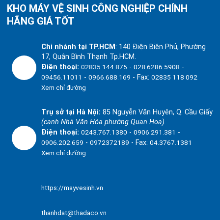
KHO MÁY VỆ SINH CÔNG NGHIỆP CHÍNH
HÃNG GIÁ TỐT
Chi nhánh tại TP.HCM
:
140 Điện Biên Phủ, Phường
17, Quận Bình Thạnh Tp.HCM.
Điện thoại:
02835 144 875
-
028.6286.5908
-
09456.11011
-
0966.688.169
- Fax:
02835 118 092
Xem chỉ đường
Trụ sở tại Hà Nội:
85 Nguyễn Văn Huyên, Q. Cầu Giấy
(cạnh Nhà Văn Hóa phường Quan Hoa)
Điện thoại:
0243.767.1380
-
0906.291.381
-
0906.202.659
-
0972372189
- Fax:
04.3767.1381
Xem chỉ đường
https://mayvesinh.vn
thanhdat@thadaco.vn