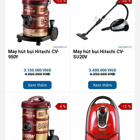
-23 %
-20 %
Máy hút bụi Hitachi CV-
Máy hút bụi Hitachi CV-
950Y
SU20V
3.150.000 VNĐ
3.400.000 VNĐ
4.065.000 VNĐ
4.250.000 VNĐ
Xem thêm
Xem thêm
-4 %
-15 %