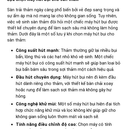
Sàn trải thảm ngày càng phổ biến bởi vẻ đẹp sang trọng và
sự ấm áp mà nó mang lại cho không gian sống. Tuy nhiên,
việc vệ sinh sàn thảm đòi hỏi một chiếc máy hút bụi được
thiết kế chuyên dụng để làm sạch sâu mà không làm hỏng
thảm. Dưới đây là một số lưu ý khi chọn máy hút bụi cho
sàn thảm:
Công suất hút mạnh:
Thảm thường giữ lại nhiều bụi
bẩn, lông thú và các hạt nhỏ khó vệ sinh. Một chiếc
máy hút bụi có công suất hút mạnh sẽ giúp bạn loại bỏ
bụi bẩn bám sâu trong sợi thảm một cách hiệu quả.
Đầu hút chuyên dụng:
Máy hút bụi nên đi kèm đầu
hút dành riêng cho thảm, với thiết kế bàn chải xoay
hoặc rung để làm sạch sợi thảm mà không gây hư
hỏng.
Công nghệ khử mùi:
Một số máy hút bụi hiện đại tích
hợp chức năng khử mùi và lọc không khí giúp giữ cho
không gian sống luôn thơm mát và sạch sẽ.
Tính năng điều chỉnh độ cao:
Chọn máy có tính