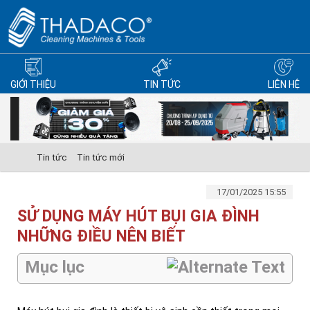
GIỚI THIỆU
TIN TỨC
LIÊN HỆ
Tin tức
Tin tức mới
17/01/2025 15:55
SỬ DỤNG MÁY HÚT BỤI GIA ĐÌNH
NHỮNG ĐIỀU NÊN BIẾT
Mục lục