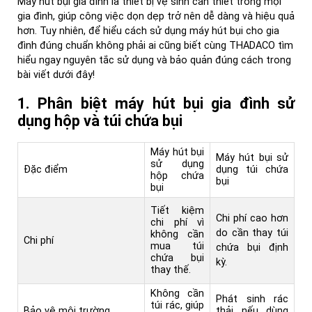
Máy hút bụi gia đình là thiết bị vệ sinh cần thiết trong mọi
gia đình, giúp công việc dọn dẹp trở nên dễ dàng và hiệu quả
hơn. Tuy nhiên, để hiểu cách sử dụng máy hút bụi cho gia
đình đúng chuẩn không phải ai cũng biết cùng THADACO tìm
hiểu ngay nguyên tắc sử dụng và bảo quản đúng cách trong
bài viết dưới đây!
1. Phân biệt máy hút bụi gia đình sử
dụng hộp và túi chứa bụi
Máy hút bụi
Máy hút bụi sử
sử dụng
Đặc điểm
dụng túi chứa
hộp chứa
bụi
bụi
Tiết kiệm
Chi phí cao hơn
chi phí vì
do cần thay túi
không cần
Chi phí
mua túi
chứa bụi định
chứa bụi
kỳ.
thay thế.
Không cần
Phát sinh rác
túi rác, giúp
Bảo vệ môi trường
thải nếu dùng