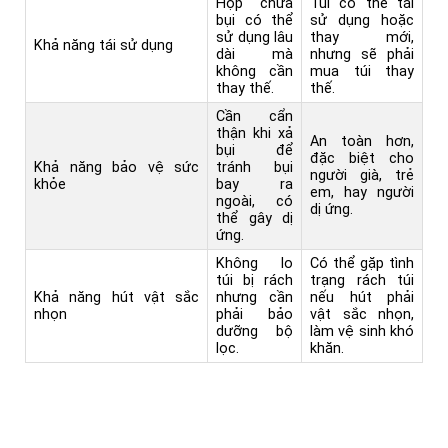
Hộp chứa
Túi có thể tái
bụi có thể
sử dụng hoặc
sử dụng lâu
thay mới,
Khả năng tái sử dụng
dài mà
nhưng sẽ phải
không cần
mua túi thay
thay thế.
thế.
Cần cẩn
thận khi xả
An toàn hơn,
bụi để
đặc biệt cho
Khả năng bảo vệ sức
tránh bụi
người già, trẻ
khỏe
bay ra
em, hay người
ngoài, có
dị ứng.
thể gây dị
ứng.
Không lo
Có thể gặp tình
túi bị rách
trạng rách túi
Khả năng hút vật sắc
nhưng cần
nếu hút phải
nhọn
phải bảo
vật sắc nhọn,
dưỡng bộ
làm vệ sinh khó
lọc.
khăn.