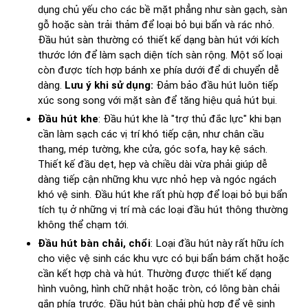
dụng chủ yếu cho các bề mặt phẳng như sàn gạch, sàn
gỗ hoặc sàn trải thảm để loại bỏ bụi bẩn và rác nhỏ.
Đầu hút sàn thường có thiết kế dạng bàn hút với kích
thước lớn để làm sạch diện tích sàn rộng. Một số loại
còn được tích hợp bánh xe phía dưới để di chuyển dễ
dàng.
Lưu ý khi sử dụng:
Đảm bảo đầu hút luôn tiếp
xúc song song với mặt sàn để tăng hiệu quả hút bụi.
Đầu hút khe
: Đầu hút khe là "trợ thủ đắc lực" khi bạn
cần làm sạch các vị trí khó tiếp cận, như chân cầu
thang, mép tường, khe cửa, góc sofa, hay kệ sách.
Thiết kế đầu dẹt, hẹp và chiều dài vừa phải giúp dễ
dàng tiếp cận những khu vực nhỏ hẹp và ngóc ngách
khó vệ sinh. Đầu hút khe rất phù hợp để loại bỏ bụi bẩn
tích tụ ở những vị trí mà các loại đầu hút thông thường
không thể chạm tới.
Đầu hút bàn chải, chổi
: Loại đầu hút này rất hữu ích
cho việc vệ sinh các khu vực có bụi bẩn bám chặt hoặc
cần kết hợp chà và hút. Thường được thiết kế dạng
hình vuông, hình chữ nhật hoặc tròn, có lông bàn chải
gắn phía trước. Đầu hút bàn chải phù hợp để vệ sinh