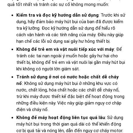
quả tốt nhất và tránh các sự cố không mong muốn:
Kiểm tra và đọc kỹ hướng dẫn sử dụng
: Trước khi sử
dụng, hãy đảm bảo máy hút bụi của bạn đã được kiểm
tra kỹ lưỡng. Đọc kỹ hướng dẫn sử dụng để hiểu rõ
cách vận hành và các tính năng của máy. Điều này giúp
hạn chế các lỗi sử dụng sai gây hư hỏng thiết bị.
Không để trẻ em và vật nuôi tiếp xúc với máy
: Để
tránh các tai nạn ngoài ý muốn hoặc gây hư hại cho
thiết bị, không để trẻ em và vật nuôi lại gần máy hút bụi
khi không có người lớn giám sát.
Tránh sử dụng ở nơi có nước hoặc chất dễ cháy
nổ
: Không sử dụng máy hút bụi ở những khu vực có
nước, chất lỏng, hóa chất hoặc các chất dễ cháy nổ,
trừ khi máy được thiết kế đặc biệt để hoạt động trong
những điều kiện này. Việc này giúp giảm nguy cơ chập
điện và cháy nổ.
Không để máy hoạt động liên tục quá lâu
: Sử dụng
máy hút bụi trong thời gian quá dài có thể khiến động
cơ bị quá tải và nóng lên, dẫn đến nguy cơ cháy motor.