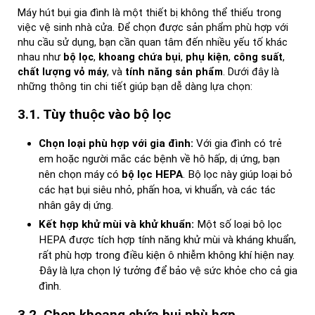
Máy hút bụi gia đình là một thiết bị không thể thiếu trong
việc vệ sinh nhà cửa. Để chọn được sản phẩm phù hợp với
nhu cầu sử dụng, bạn cần quan tâm đến nhiều yếu tố khác
nhau như
bộ lọc
,
khoang chứa bụi
,
phụ kiện
,
công suất
,
chất lượng vỏ máy
, và
tính năng sản phẩm
. Dưới đây là
những thông tin chi tiết giúp bạn dễ dàng lựa chọn:
3.1. Tùy thuộc vào bộ lọc
Chọn loại phù hợp với gia đình:
Với gia đình có trẻ
em hoặc người mắc các bệnh về hô hấp, dị ứng, bạn
nên chọn máy có
bộ lọc HEPA
. Bộ lọc này giúp loại bỏ
các hạt bụi siêu nhỏ, phấn hoa, vi khuẩn, và các tác
nhân gây dị ứng.
Kết hợp khử mùi và khử khuẩn:
Một số loại bộ lọc
HEPA được tích hợp tính năng khử mùi và kháng khuẩn,
rất phù hợp trong điều kiện ô nhiễm không khí hiện nay.
Đây là lựa chọn lý tưởng để bảo vệ sức khỏe cho cả gia
đình.
3.2. Chọn khoang chứa bụi phù hợp