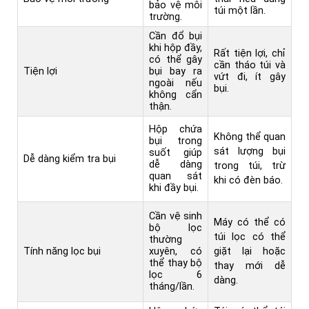
bảo vệ môi
túi một lần.
trường.
Cần đổ bụi
khi hộp đầy,
Rất tiện lợi, chỉ
có thể gây
cần tháo túi và
Tiện lợi
bụi bay ra
vứt đi, ít gây
ngoài nếu
bụi.
không cẩn
thận.
Hộp chứa
Không thể quan
bụi trong
sát lượng bụi
suốt giúp
Dễ dàng kiểm tra bụi
dễ dàng
trong túi, trừ
quan sát
khi có đèn báo.
khi đầy bụi.
Cần vệ sinh
Máy có thể có
bộ lọc
túi lọc có thể
thường
Tính năng lọc bụi
xuyên, có
giặt lại hoặc
thể thay bộ
thay mới dễ
lọc 6
dàng.
tháng/lần.