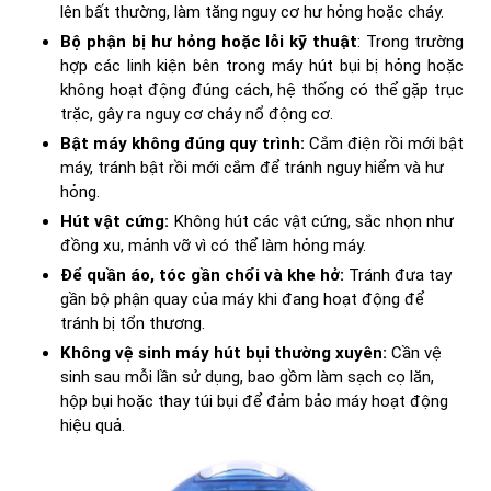
lên bất thường, làm tăng nguy cơ hư hỏng hoặc cháy.
Bộ phận bị hư hỏng hoặc lỗi kỹ thuật
: Trong trường
hợp các linh kiện bên trong máy hút bụi bị hỏng hoặc
không hoạt động đúng cách, hệ thống có thể gặp trục
trặc, gây ra nguy cơ cháy nổ động cơ.
Bật máy không đúng quy trình:
Cắm điện rồi mới bật
máy, tránh bật rồi mới cắm để tránh nguy hiểm và hư
hỏng.
Hút vật cứng:
Không hút các vật cứng, sắc nhọn như
đồng xu, mảnh vỡ vì có thể làm hỏng máy.
Để quần áo, tóc gần chổi và khe hở:
Tránh đưa tay
gần bộ phận quay của máy khi đang hoạt động để
tránh bị tổn thương.
Không vệ sinh máy hút bụi thường xuyên:
Cần vệ
sinh sau mỗi lần sử dụng, bao gồm làm sạch cọ lăn,
hộp bụi hoặc thay túi bụi để đảm bảo máy hoạt động
hiệu quả.